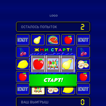
2
ОСТАЛОСЬ ПОПЫТОК
СТАРТ!
0
ВАШ ВЫИГРЫШ